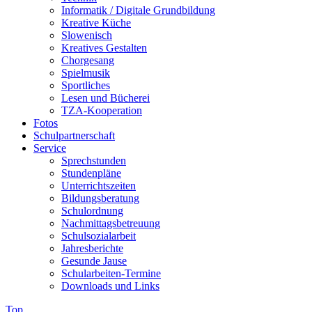
Informatik / Digitale Grundbildung
Kreative Küche
Slowenisch
Kreatives Gestalten
Chorgesang
Spielmusik
Sportliches
Lesen und Bücherei
TZA-Kooperation
Fotos
Schulpartnerschaft
Service
Sprechstunden
Stundenpläne
Unterrichtszeiten
Bildungsberatung
Schulordnung
Nachmittagsbetreuung
Schulsozialarbeit
Jahresberichte
Gesunde Jause
Schularbeiten-Termine
Downloads und Links
Top