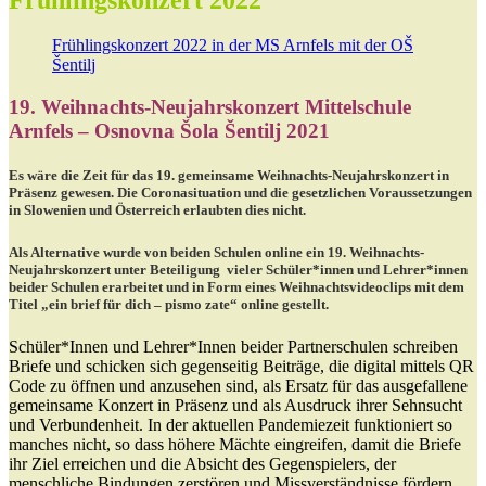
Frühlingskonzert 2022 in der MS Arnfels mit der OŠ
Šentilj
19. Weihnachts-Neujahrskonzert Mittelschule
Arnfels – Osnovna
Šola Šentilj 2021
Es wäre die Zeit für das 19. gemeinsame Weihnachts-Neujahrskonzert in
Präsenz gewesen. Die Coronasituation und die gesetzlichen Voraussetzungen
in Slowenien und Österreich erlaubten dies nicht.
Als Alternative wurde von beiden Schulen online ein 19. Weihnachts-
Neujahrskonzert unter Beteiligung vieler Schüler*innen und Lehrer*innen
beider Schulen erarbeitet und in Form eines Weihnachtsvideoclips mit dem
Titel
„ein brief für dich – pismo zate“
online gestellt.
Schüler*Innen und Lehrer*Innen beider Partnerschulen schreiben
Briefe und schicken sich gegenseitig Beiträge, die digital mittels QR
Code zu öffnen und anzusehen sind, als Ersatz für das ausgefallene
gemeinsame Konzert in Präsenz und als Ausdruck ihrer Sehnsucht
und Verbundenheit. In der aktuellen Pandemiezeit funktioniert so
manches nicht, so dass höhere Mächte eingreifen, damit die Briefe
ihr Ziel erreichen und die Absicht des Gegenspielers, der
menschliche Bindungen zerstören und Missverständnisse fördern,