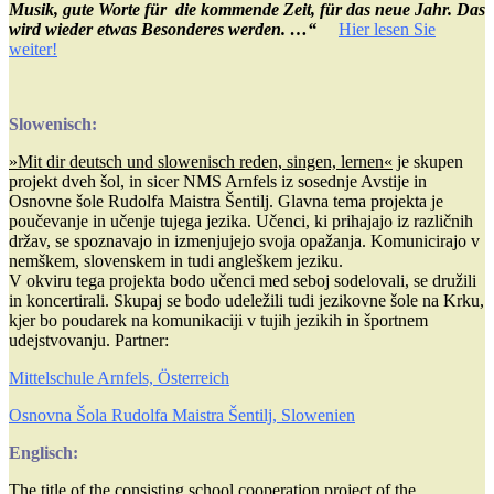
Musik, gute Worte für die kommende Zeit, für das neue Jahr. Das
wird wieder etwas Besonderes werden. …“
Hier lesen Sie
weiter!
Slowenisch:
»Mit dir deutsch und slowenisch reden, singen, lernen«
je skupen
projekt dveh šol, in sicer NMS Arnfels iz sosednje Avstije in
Osnovne šole Rudolfa Maistra Šentilj. Glavna tema projekta je
poučevanje in učenje tujega jezika. Učenci, ki prihajajo iz različnih
držav, se spoznavajo in izmenjujejo svoja opažanja. Komunicirajo v
nemškem, slovenskem in tudi angleškem jeziku.
V okviru tega projekta bodo učenci med seboj sodelovali, se družili
in koncertirali. Skupaj se bodo udeležili tudi jezikovne šole na Krku,
kjer bo poudarek na komunikaciji v tujih jezikih in športnem
udejstvovanju. Partner:
Mittelschule Arnfels, Österreich
Osnovna Šola Rudolfa Maistra Šentilj, Slowenien
Englisch:
The title of the consisting school cooperation project of the