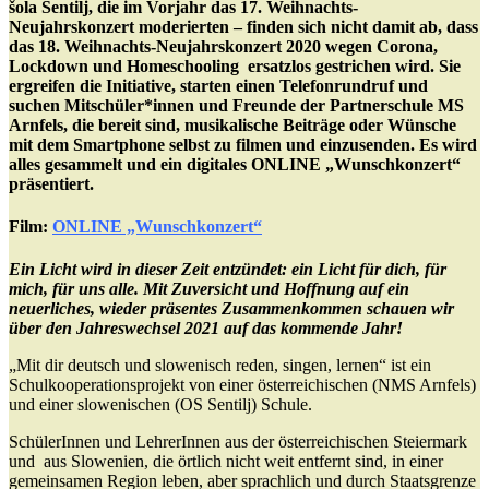
šola Šentilj, die im Vorjahr das 17. Weihnachts-
Neujahrskonzert moderierten – finden sich nicht damit ab, dass
das 18. Weihnachts-Neujahrskonzert 2020 wegen Corona,
Lockdown und Homeschooling ersatzlos gestrichen wird. Sie
ergreifen die Initiative, starten einen Telefonrundruf und
suchen Mitschüler*innen und Freunde der Partnerschule MS
Arnfels, die bereit sind, musikalische Beiträge oder Wünsche
mit dem Smartphone selbst zu filmen und einzusenden. Es wird
alles gesammelt und ein digitales ONLINE „Wunschkonzert“
präsentiert.
Film:
ONLINE „Wunschkonzert“
Ein Licht wird in dieser Zeit entzündet: ein Licht für dich, für
mich, für uns alle. Mit Zuversicht und Hoffnung auf ein
neuerliches, wieder präsentes Zusammenkommen schauen wir
über den Jahreswechsel 2021 auf das kommende Jahr!
„Mit dir deutsch und slowenisch reden, singen, lernen“ ist ein
Schulkooperationsprojekt von einer österreichischen (NMS Arnfels)
und einer slowenischen (OS Sentilj) Schule.
SchülerInnen und LehrerInnen aus der österreichischen Steiermark
und aus Slowenien, die örtlich nicht weit entfernt sind, in einer
gemeinsamen Region leben, aber sprachlich und durch Staatsgrenze