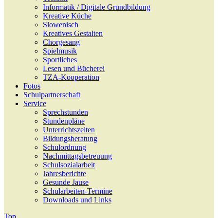
Informatik / Digitale Grundbildung
Kreative Küche
Slowenisch
Kreatives Gestalten
Chorgesang
Spielmusik
Sportliches
Lesen und Bücherei
TZA-Kooperation
Fotos
Schulpartnerschaft
Service
Sprechstunden
Stundenpläne
Unterrichtszeiten
Bildungsberatung
Schulordnung
Nachmittagsbetreuung
Schulsozialarbeit
Jahresberichte
Gesunde Jause
Schularbeiten-Termine
Downloads und Links
Top