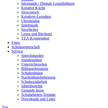
Informatik / Digitale Grundbildung
Kreative Küche
Slowenisch
Kreatives Gestalten
Chorgesang
Spielmusik
Sportliches
Lesen und Bücherei
TZA-Kooperation
Fotos
Schulpartnerschaft
Service
Sprechstunden
Stundenpläne
Unterrichtszeiten
Bildungsberatung
Schulordnung
Nachmittagsbetreuung
Schulsozialarbeit
Jahresberichte
Gesunde Jause
Schularbeiten-Termine
Downloads und Links
Top