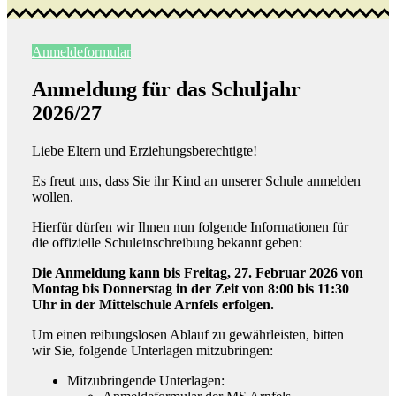
Anmeldeformular
Anmeldung für das Schuljahr
2026/27
Lie­be El­tern und Er­zie­hungs­be­rech­tig­te!
Es freut uns, dass Sie ihr Kind an un­se­rer Schu­le an­mel­den
wol­len.
Hier­für dür­fen wir Ih­nen nun fol­gen­de In­for­ma­tio­nen für
die of­fi­zi­el­le Schul­ein­schrei­bung be­kannt ge­ben:
Die Anmeldung kann bis Freitag, 27. Februar 2026 von
Montag bis Donnerstag in der Zeit von 8:00 bis 11:30
Uhr in der Mittelschule Arnfels erfolgen.
Um ei­nen rei­bungs­lo­sen Ab­lauf zu ge­währ­leis­ten, bit­ten
wir Sie, fol­gen­de Un­ter­la­gen mit­zu­brin­gen:
Mitzubringende Unterlagen: