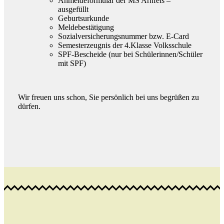
Anmeldeformular der MS Arnfels –
ausgefüllt
Geburtsurkunde
Meldebestätigung
Sozialversicherungsnummer bzw. E-Card
Semesterzeugnis der 4.Klasse Volksschule
SPF-Be­schei­de (nur bei Schü­le­rin­nen/​Schü­ler
mit SPF)
Wir freu­en uns schon, Sie per­sön­lich bei uns be­grü­ßen zu
dür­fen.