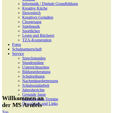
Informatik / Digitale Grundbildung
Kreative Küche
Slowenisch
Kreatives Gestalten
Chorgesang
Spielmusik
Sportliches
Lesen und Bücherei
TZA-Kooperation
Fotos
Schulpartnerschaft
Service
Sprechstunden
Stundenpläne
Unterrichtszeiten
Bildungsberatung
Schulordnung
Nachmittagsbetreuung
Schulsozialarbeit
Jahresberichte
Gesunde Jause
Willkommen an
Schularbeiten-Termine
Downloads und Links
der MS Arnfels
Top