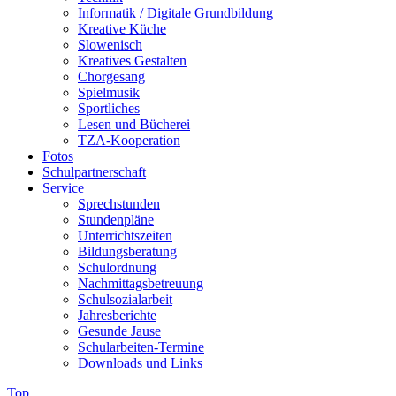
Informatik / Digitale Grundbildung
Kreative Küche
Slowenisch
Kreatives Gestalten
Chorgesang
Spielmusik
Sportliches
Lesen und Bücherei
TZA-Kooperation
Fotos
Schulpartnerschaft
Service
Sprechstunden
Stundenpläne
Unterrichtszeiten
Bildungsberatung
Schulordnung
Nachmittagsbetreuung
Schulsozialarbeit
Jahresberichte
Gesunde Jause
Schularbeiten-Termine
Downloads und Links
Top