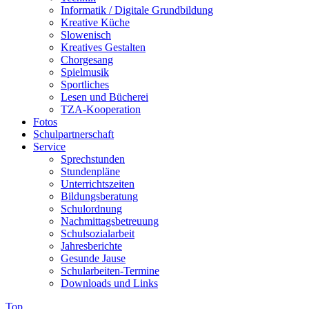
Informatik / Digitale Grundbildung
Kreative Küche
Slowenisch
Kreatives Gestalten
Chorgesang
Spielmusik
Sportliches
Lesen und Bücherei
TZA-Kooperation
Fotos
Schulpartnerschaft
Service
Sprechstunden
Stundenpläne
Unterrichtszeiten
Bildungsberatung
Schulordnung
Nachmittagsbetreuung
Schulsozialarbeit
Jahresberichte
Gesunde Jause
Schularbeiten-Termine
Downloads und Links
Top