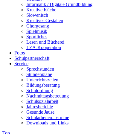
Informatik / Digitale Grundbildung
Kreative Küche
Slowenisch
Kreatives Gestalten
Chorgesang
Spielmusik
Sportliches
Lesen und Bücherei
TZA-Kooperation
Fotos
Schulpartnerschaft
Service
Sprechstunden
Stundenpläne
Unterrichtszeiten
Bildungsberatung
Schulordnung
Nachmittagsbetreuung
Schulsozialarbeit
Jahresberichte
Gesunde Jause
Schularbeiten-Termine
Downloads und Links
Top